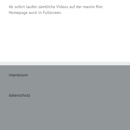
Ab sofort laufen sämtliche Videos auf der maxim film
Homepage auch in Fullscreen.
impressum
datenschutz