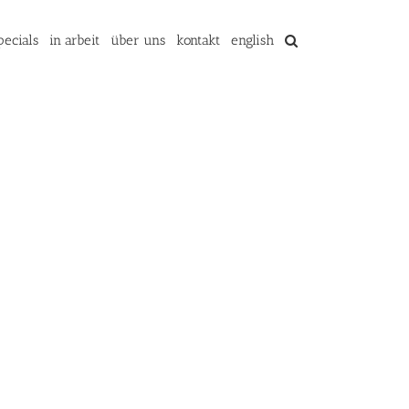
pecials
in arbeit
über uns
kontakt
english