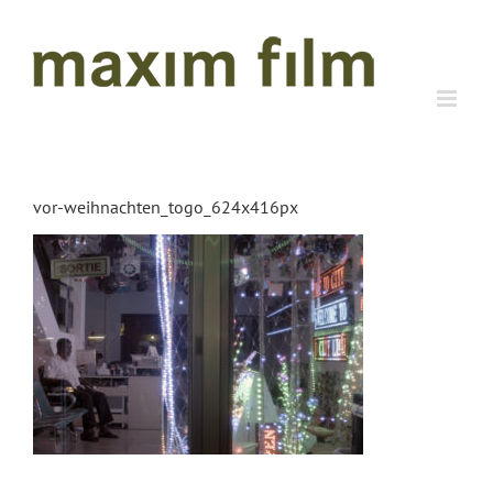
Zum
Inhalt
springen
vor-weihnachten_togo_624x416px