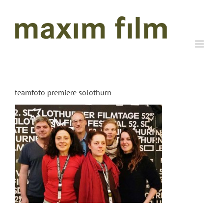
Zum
Inhalt
springen
teamfoto premiere solothurn