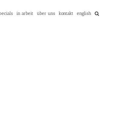
pecials
in arbeit
über uns
kontakt
english