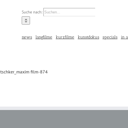
Suche nach:
news
langfilme
kurzfilme
kunstdokus
specials
in a
tschker_maxim film-874