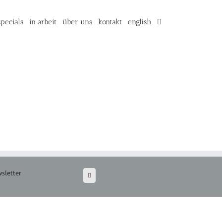
specials
in arbeit
über uns
kontakt
english
sletter