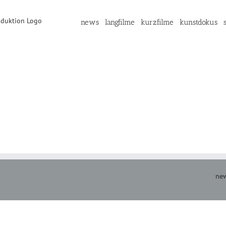
news
langfilme
kurzfilme
kunstdokus
new