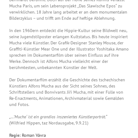
Mucha Paris, um sein Lebensprojekt „Das Slawische Epos“ zu
verwirklichen. 18 Jahre lang arbeitet er an dem monumentalen
Bilderzyklus – und trifft am Ende auf heftige Ablehnung.
In den 1960ern entdeckt die Hippie-Kultur seine Bildwelt neu,
seine Jugendstilposter erlangen Kultstatus. Bis heute inspiriert
Mucha viele Künstler. Der Grafik-Designer Stanley Mouse, der
Graffiti-Künstler Mear One und der Illustrator Yoshitaka Amano
sprechen im Dokumentarfilm über seinen Einfluss auf ihre
Werke. Dennoch ist Alfons Mucha vielleicht einer der
berühmtesten, unbekannten Künstler der Welt.
Der Dokumentarfilm erzählt die Geschichte des tschechischen
Künstlers Alfons Mucha aus der Sicht seines Sohnes, des
Schriftstellers und Bonvivants Jiří Mucha, mit einer Fülle von
Re-Enactments, Animationen, Archivmaterial sowie Gemälden
und Fotos.
„…’Mucha‘ ist ein grandios inszeniertes Künstlerporträt.“
(Wilfried Hippen, taz Nordausgabe, 9.9.21)
Regie:
Roman Vávra