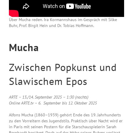
Über Mucha reden. Ira Kormannshaus im Gespräch mit Silke
Buhr, Prof. Birgit Hein und Dr. Tobias Hoffmann.
Mucha
Zwischen Popkunst und
Slawischem Epos
ARTE – 13./14. September 2025 – 1:30 (nachts)
Online ARTE.tv – 6. September bis 12. Oktober 2025
Alfons Mucha (1860–1939) gehört Ende des 19. Jahrhunderts
zu den Vorreitern des Jugendstils. Praktisch über Nacht wird er
in Paris mit seinen Postern für die Starschauspielerin Sarah
Bernhardt berühmt. Doch auf der Höhe seines Ruhms verlässt