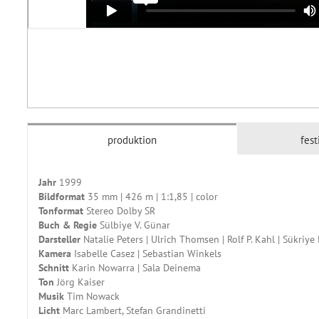
produktion
fest
Jahr
1999
Bildformat
35 mm | 426 m | 1:1,85 | color
Tonformat
Stereo Dolby SR
Buch & Regie
Sülbiye V. Günar
Darsteller
Natalie Peters | Ulrich Thomsen | Rolf P. Kahl | Sükriy
Kamera
Isabelle Casez | Sebastian Winkels
Schnitt
Karin Nowarra | Sala Deinema
Ton
Jörg Kaiser
Musik
Tim Nowack
Licht
Marc Lambert, Stefan Grandinetti