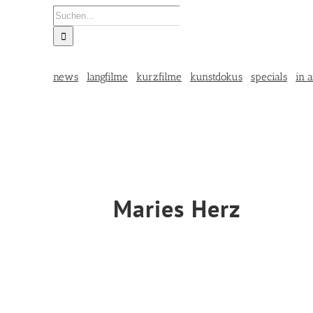
Suche
nach:
news
langfilme
kurzfilme
kunstdokus
specials
in a
Maries Herz