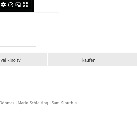
ival kino tv
kaufen
e Dönmez | Mario Schleiting | Sam Kinuthia