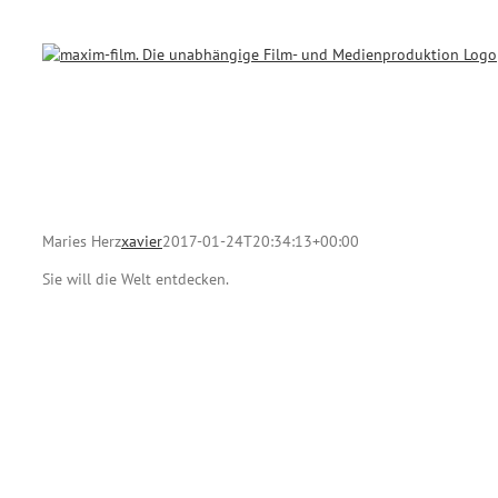
Zum
Inhalt
springen
Maries Herz
xavier
2017-01-24T20:34:13+00:00
Sie will die Welt entdecken.