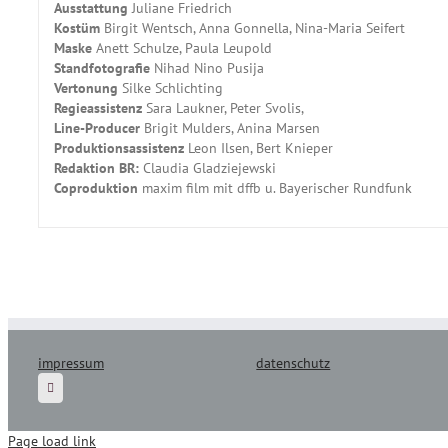
Ausstattung
Juliane Friedrich
Kostüm
Birgit Wentsch, Anna Gonnella, Nina-Maria Seifert
Maske
Anett Schulze, Paula Leupold
Standfotografie
Nihad Nino Pusija
Vertonung
Silke Schlichting
Regieassistenz
Sara Laukner, Peter Svolis,
Line-Producer
Brigit Mulders, Anina Marsen
Produktionsassistenz
Leon Ilsen, Bert Knieper
Redaktion BR:
Claudia Gladziejewski
Coproduktion
maxim film mit dffb u. Bayerischer Rundfunk
impressum
datenschutz
Page load link