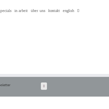
specials
in arbeit
über uns
kontakt
english
sletter