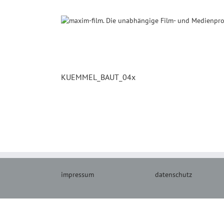
Zum
Inhalt
springen
KUEMMEL_BAUT_04x
impressum
datenschutz