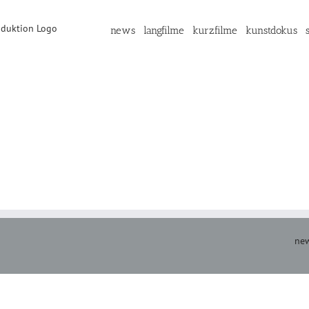
news
langfilme
kurzfilme
kunstdokus
new