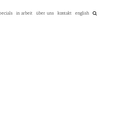
pecials
in arbeit
über uns
kontakt
english