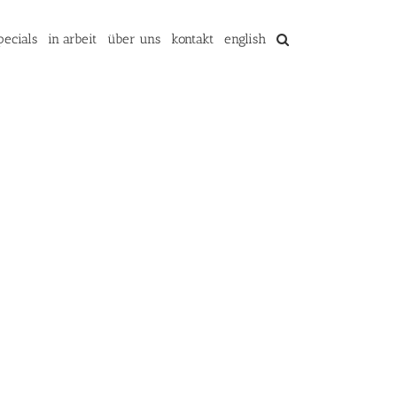
pecials
in arbeit
über uns
kontakt
english