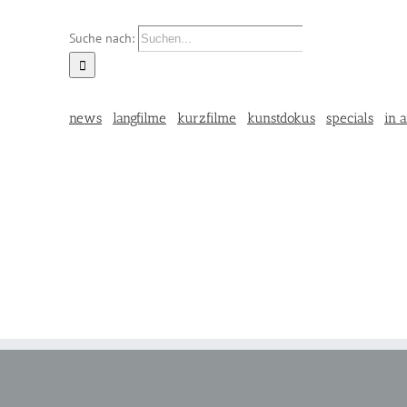
Suche nach:
news
langfilme
kurzfilme
kunstdokus
specials
in a