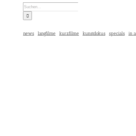
Suche
nach:
news
langfilme
kurzfilme
kunstdokus
specials
in a