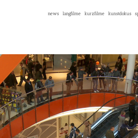
news
langfilme
kurzfilme
kunstdokus
s