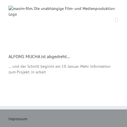
Zum
Inhalt
springen
Zeige
grösseres
ALFONS MUCHA ist abgedreht…
Bild
… und der Schnitt beginnt am 19. Januar. Mehr Information
zum Projekt: in arbeit
impressum